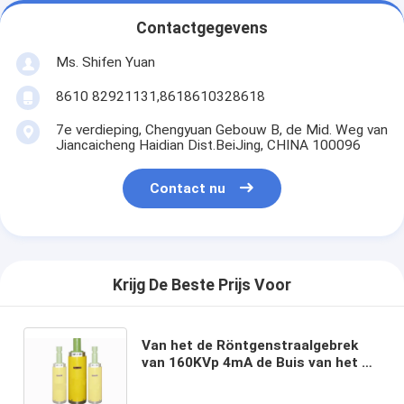
Contactgegevens
Ms. Shifen Yuan
8610 82921131,8618610328618
7e verdieping, Chengyuan Gebouw B, de Mid. Weg van
Jiancaicheng Haidian Dist.BeiJing, CHINA 100096
Contact nu
Krijg De Beste Prijs Voor
Van het de Röntgenstraalgebrek
van 160KVp 4mA de Buis van het de
Detectormetaal voor het Niet
destructieve Systeem van de