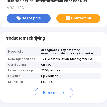
Buis van het de Detectormetaal voor het Niet
destructieve Systeem van de
MOQ：1PC
Röntgenstraalinspectie
Beste prijs
Contact nu
Productomschrijving
,
draagbare x-ray detector
Hoog licht
machine van de las x ray inspectie
Betalingscondities
T/T, Western Union, Moneygram, L/C
Certificering
CE, ISO
Levering vermogen
2000 per maand
Levertijd
Op voorraad
Merknaam
HUATEC
Bekijk meer