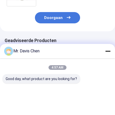
Röntgenstraalinspectie
Doorgaan
Geadviseerde Producten
Mr. Davis Chen
4:57 AM
Good day, what product are you looking for?
Röntgenpijpleidingkruiper
HUATEC Industriële
X-Ray pijpleidi
Röntgenfoutdetector
röntgenfilm D5 & D7
kruipmachine
Pijpdiameter
Ontwikkelaar en
pijpdiameter
fixator
detectiebereik
400-1100mm
Beste prijs
Beste prijs
Beste pri