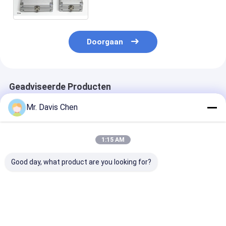
testblokken
Doorgaan
Geadviseerde Producten
Mr. Davis Chen
1:15 AM
Good day, what product are you looking for?
Ultrasone
NDT-instrumenten
Ultrasone dik
foutdetector
kalibratieblok IIW
enkel en dubbe
kalibratie testblok
koolstofstaal type 1
element kleure
scherm
Beste prijs
Beste prijs
Beste pri