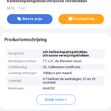
Kaliberbepalingsblok/ultrasone testblokken
MOQ：1 pc
Beste prijs
Contact nu
Productomschrijving
,
ndt kaliberbepalingsblokken
Hoog licht
ultrasone verwijzingsblokken
Betalingscondities
TT, L/C, de Western Union
Certificering
CE, Calibration Certificate
Levering vermogen
1000pcs per maand
3-7 hebben de werkdagen, V1 en V2
Levertijd
voorraad
Merknaam
HUATEC
Bekijk meer