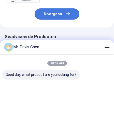
Doorgaan
Geadviseerde Producten
Mr. Davis Chen
10:57 AM
Good day, what product are you looking for?
A/B-scan 0.100-
Ingebouwde printer
Blik op koper
1800mm Grote
elektrolytische
gegalvaniseerd
ultrasoondiktemeter
metalen
multifunctione
coulometrische
coating dikte 
diktemeter
Beste prijs
Beste prijs
Beste pri