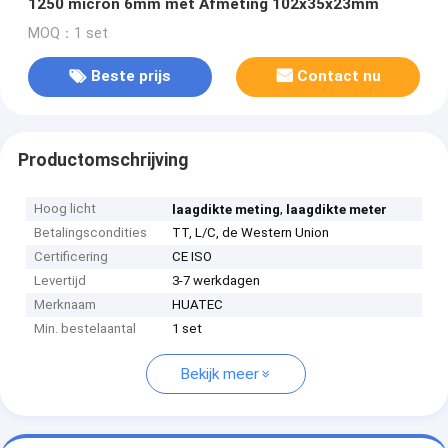
1250 micron 6mm met Afmeting 102x35x23mm
MOQ：1 set
Beste prijs
Contact nu
Productomschrijving
Hoog licht
,
laagdikte meting
laagdikte meter
Betalingscondities
TT, L/C, de Western Union
Certificering
CE ISO
Levertijd
3-7 werkdagen
Merknaam
HUATEC
Min. bestelaantal
1 set
Bekijk meer