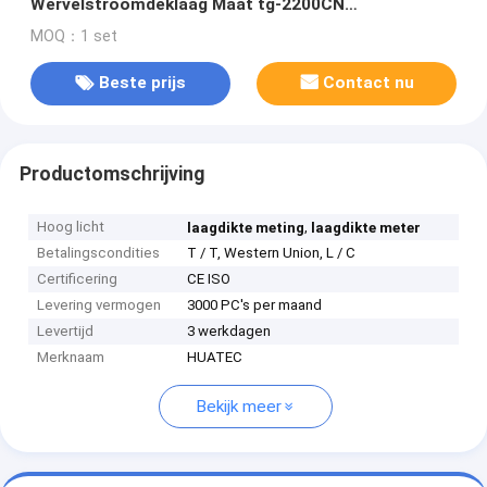
Wervelstroomdeklaag Maat tg-2200CN
Bluetooth/USB-Gegevens
MOQ：1 set
Beste prijs
Contact nu
Productomschrijving
Hoog licht
,
laagdikte meting
laagdikte meter
Betalingscondities
T / T, Western Union, L / C
Certificering
CE ISO
Levering vermogen
3000 PC's per maand
Levertijd
3 werkdagen
Merknaam
HUATEC
Bekijk meer