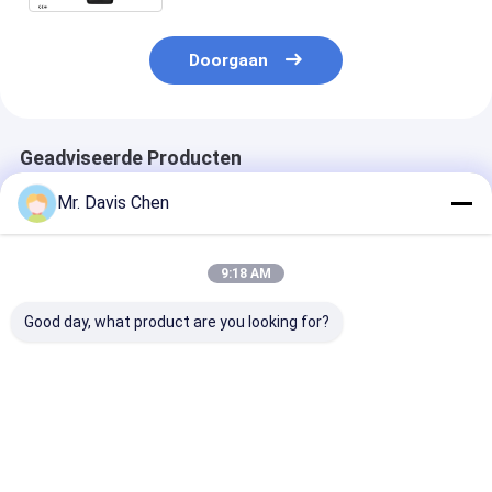
Doorgaan
Geadviseerde Producten
Mr. Davis Chen
9:18 AM
Good day, what product are you looking for?
A/B-scan 0.100-
Ingebouwde printer
Blik op koper
1800mm Grote
elektrolytische
gegalvaniseerd
ultrasoondiktemeter
metalen
multifunctione
coulometrische
coating dikte 
diktemeter
Beste prijs
Beste prijs
Beste pri