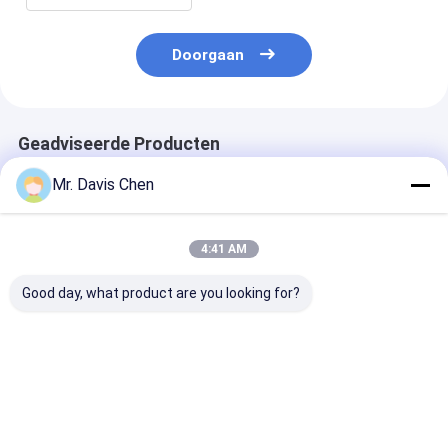
Doorgaan
Geadviseerde Producten
Mr. Davis Chen
4:41 AM
Good day, what product are you looking for?
Through Coating
Dual element
OLED-kleuren
Ultrasonic
transducers van
Ultrasone dik
Thickness Gauge
ultrasone diktemeter
Live A&B Scan 
Automatic Self
& Dual Elemen
Calibration
Probe
Beste prijs
Beste prijs
Beste pri