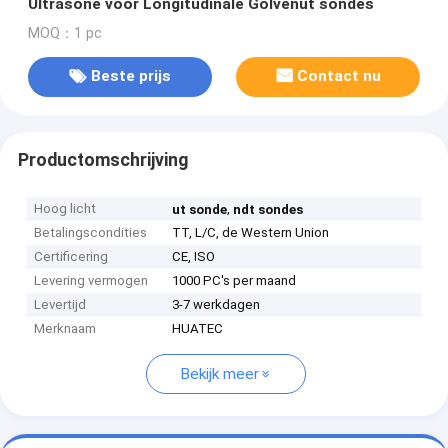
Ultrasone voor Longitudinale Golvenut sondes
MOQ：1 pc
Beste prijs
Contact nu
Productomschrijving
Hoog licht
,
ut sonde
ndt sondes
Betalingscondities
TT, L/C, de Western Union
Certificering
CE, ISO
Levering vermogen
1000 PC's per maand
Levertijd
3-7 werkdagen
Merknaam
HUATEC
Bekijk meer