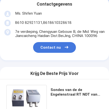
Contactgegevens
Ms. Shifen Yuan
8610 82921131,8618610328618
7e verdieping, Chengyuan Gebouw B, de Mid. Weg van
Jiancaicheng Haidian Dist.BeiJing, CHINA 100096
Contact nu
Krijg De Beste Prijs Voor
Sondes van de de
Engelenstraal RT NDT van
HFD de Ultrasone voor
Longitudinale Golvenut
sondes