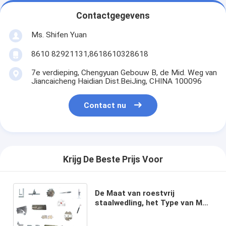
Contactgegevens
Ms. Shifen Yuan
8610 82921131,8618610328618
7e verdieping, Chengyuan Gebouw B, de Mid. Weg van
Jiancaicheng Haidian Dist.BeiJing, CHINA 100096
Contact nu
Krijg De Beste Prijs Voor
De Maat van roestvrij
staalwedling, het Type van MG-
8 Brugnok de Hoofdmaat van
de filetlas