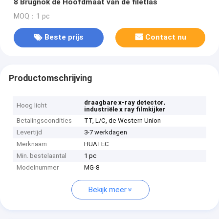
8 Brugnok de Hoofdmaat van de filetlas
MOQ：1 pc
Beste prijs
Contact nu
Productomschrijving
,
draagbare x-ray detector
Hoog licht
industriële x ray filmkijker
Betalingscondities
TT, L/C, de Western Union
Levertijd
3-7 werkdagen
Merknaam
HUATEC
Min. bestelaantal
1 pc
Modelnummer
MG-8
Bekijk meer