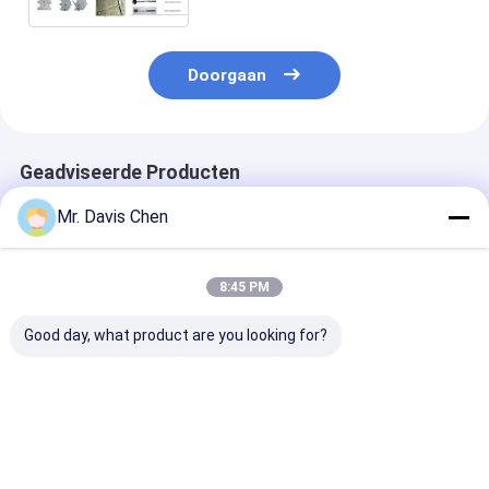
Doorgaan
Geadviseerde Producten
Mr. Davis Chen
8:45 PM
Good day, what product are you looking for?
Röntgenpijpleidingkruiper
HUATEC Industriële
X-Ray pijpleidi
Röntgenfoutdetector
röntgenfilm D5 & D7
kruipmachine
Pijpdiameter
Ontwikkelaar en
pijpdiameter
fixator
detectiebereik
400-1100mm
Beste prijs
Beste prijs
Beste pri